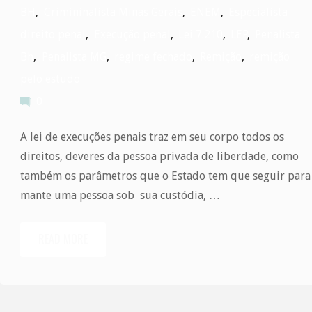
BH
,
Crimininalista Minas Gerais
,
ENEM
,
Especialista
direito penal
,
Execução penal
,
Lei 7.210
,
LEP
,
Penalista
Bh
,
Penalista MG
,
regime fechado
,
Remição
,
remição
pelo estudo
0
A lei de execuções penais traz em seu corpo todos os
direitos, deveres da pessoa privada de liberdade, como
também os parâmetros que o Estado tem que seguir para
mante uma pessoa sob sua custódia, …
READ MORE
"Aprovação
no
ENEM