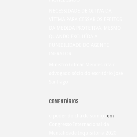
NECESSIDADE DE OITIVA DA
VÍTIMA PARA CESSAR OS EFEITOS
DA MEDIDA PROTETIVA, MESMO
QUANDO EXCLUÍDA A
PUNIBILIDADE DO AGENTE
INFRATOR
Ministro Gilmar Mendes cita o
advogado sócio do escritório José
Santiago
COMENTÁRIOS
o poder do chá de sumiço
em
Congresso Internacional da
Mentalidade Inquisitória 2020