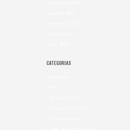
novembro 2020
outubro 2020
setembro 2020
agosto 2020
julho 2020
CATEGORIAS
Advocacia
Artigo
Código Eleitoral
Constituição Federal
Crime Hediondo
Crime penal Econômico