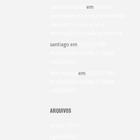
Carlos Eduardo
em
Grande
quantidade de droga apreendida
não justifica, por si só, a
decretação da prisão preventiva
santiago
em
SEQUESTRO-
RELÂMPAGO AGORA É CRIME
HEDIONDO.
Bélit Araújo
em
SEQUESTRO-
RELÂMPAGO AGORA É CRIME
HEDIONDO.
ARQUIVOS
janeiro 2024
agosto 2023