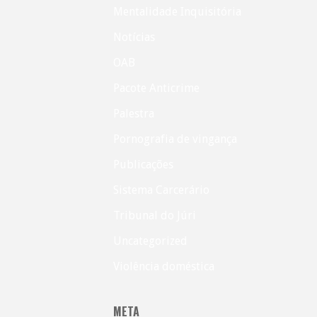
Mentalidade Inquisitória
Notícias
OAB
Pacote Anticrime
Palestra
Pornografia de vingança
Publicações
Sistema Carcerário
Tribunal do Júri
Uncategorized
Violência doméstica
META