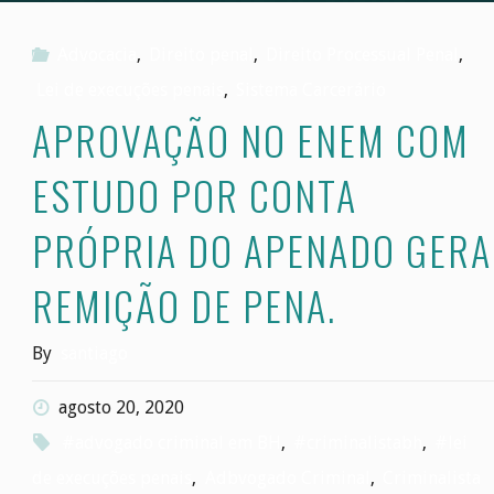
Advocacia
,
Direito penal
,
Direito Processual Penal
,
Lei de execuções penais
,
Sistema Carcerário
APROVAÇÃO NO ENEM COM
ESTUDO POR CONTA
PRÓPRIA DO APENADO GERA
REMIÇÃO DE PENA.
By
santiago
agosto 20, 2020
#advogado criminal em BH
,
#criminalistabh
,
#lei
de execuções penais
,
Adbvogado Criminal
,
Criminalista