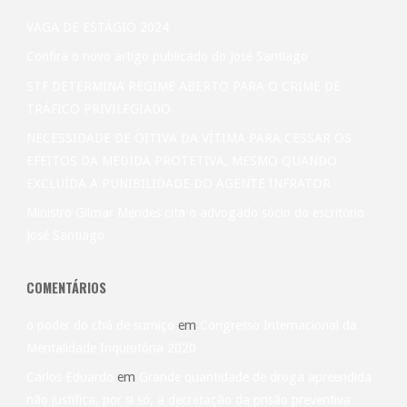
VAGA DE ESTÁGIO 2024
Confira o novo artigo publicado do José Santiago
STF DETERMINA REGIME ABERTO PARA O CRIME DE
TRÁFICO PRIVILEGIADO
NECESSIDADE DE OITIVA DA VÍTIMA PARA CESSAR OS
EFEITOS DA MEDIDA PROTETIVA, MESMO QUANDO
EXCLUÍDA A PUNIBILIDADE DO AGENTE INFRATOR
Ministro Gilmar Mendes cita o advogado sócio do escritório
José Santiago
COMENTÁRIOS
o poder do chá de sumiço
em
Congresso Internacional da
Mentalidade Inquisitória 2020
Carlos Eduardo
em
Grande quantidade de droga apreendida
não justifica, por si só, a decretação da prisão preventiva