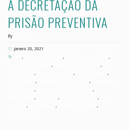
A DECRETAÇÃO DA
PRISÃO PREVENTIVA
By
santiago
janeiro 20, 2021
#ad
,
#Advocacia Criminal
,
#advocacia criminal bh
,
#Advocacia estrategica
,
#Advocacia Minas Gerais
,
#advocaciabh
,
#advocaciacriminal
,
#advocaciapenal
,
#advogado bh
,
#advogado criminal em BH
,
#advogado
criminalista bh
,
#advogado em belo horizonte
,
#advogadobh
,
#dicadodia
,
#dicadodiasantiago
,
#lei
11.343/06
,
#lei de drogas
,
#Medidas Cautelares
,
#processopenal