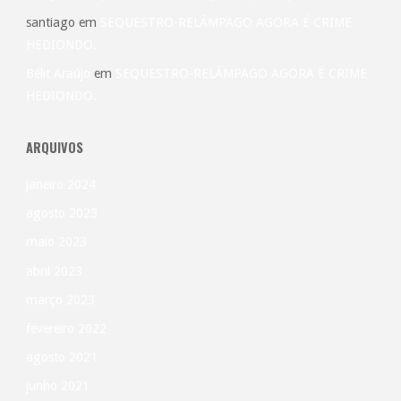
santiago
em
SEQUESTRO-RELÂMPAGO AGORA É CRIME
HEDIONDO.
Bélit Araújo
em
SEQUESTRO-RELÂMPAGO AGORA É CRIME
HEDIONDO.
ARQUIVOS
janeiro 2024
agosto 2023
maio 2023
abril 2023
março 2023
fevereiro 2022
agosto 2021
junho 2021