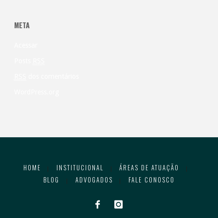
META
Acessar
Posts
RSS
RSS
dos comentários
WordPress.org
HOME
INSTITUCIONAL
ÁREAS DE ATUAÇÃO
|
|
|
BLOG
ADVOGADOS
FALE CONOSCO
|
|