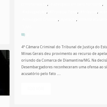
criminalista bh
,
#advogado em belo horizonte
,
#advogadobh
,
#Processo Penal
,
#tribunal
,
acó
Adbvogado Criminal
,
Apelação
,
sistema acusató
TJMG
0
4ª Câmara Criminal do Tribunal de Justiça do Est
Minas Gerais deu provimento ao recurso de apel
oriundo da Comarca de Diamantina/MG. Na decis
Desembargadores reconheceram uma ofensa ao s
acusatório pelo fato …
READ MORE
"A
obra