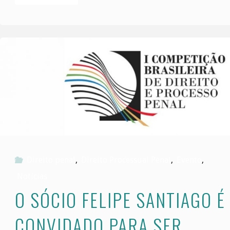
Santiago
é
o
novo
Mestrando
da
Direito penal
,
Direito Processual Penal
,
Evento
,
equipe
Notícias
do
O SÓCIO FELIPE SANTIAGO É
Escritório"
CONVIDADO PARA SER