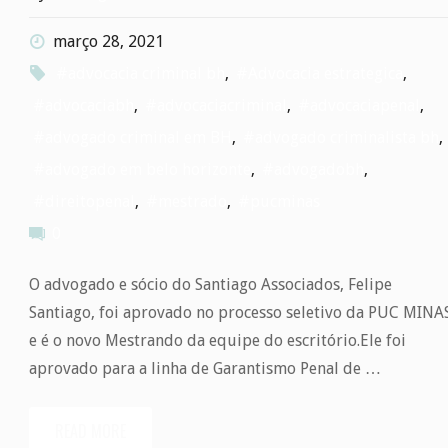
ele"
março 28, 2021
#advocacia criminal bh
,
#Advocacia estrategica
,
#advocaciabh
,
#advocaciacriminal
,
#advocaciapenal
,
#advogado criminal em BH
,
#advogado criminalista bh
,
#advogado em belo horizonte
,
#advogadobh
,
#direitopenal
,
#mestrado
,
#pucminas
0
O advogado e sócio do Santiago Associados, Felipe
Santiago, foi aprovado no processo seletivo da PUC MINA
e é o novo Mestrando da equipe do escritório.Ele foi
aprovado para a linha de Garantismo Penal de …
READ MORE
"Felipe