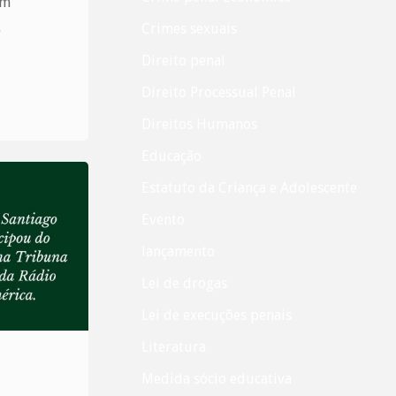
am
…
Crimes sexuais
Direito penal
Direito Processual Penal
Direitos Humanos
Educação
Estatuto da Criança e Adolescente
Evento
lançamento
Lei de drogas
Lei de execuções penais
Literatura
Medida sócio educativa