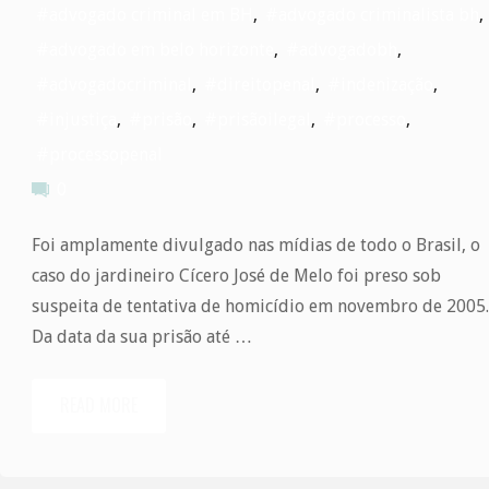
#advogado criminal em BH
,
#advogado criminalista bh
,
#advogado em belo horizonte
,
#advogadobh
,
#advogadocriminal
,
#direitopenal
,
#indenização
,
#injustiça
,
#prisão
,
#prisãoilegal
,
#processo
,
#processopenal
0
Foi amplamente divulgado nas mídias de todo o Brasil, o
caso do jardineiro Cícero José de Melo foi preso sob
suspeita de tentativa de homicídio em novembro de 2005
Da data da sua prisão até …
READ MORE
"Homem
é