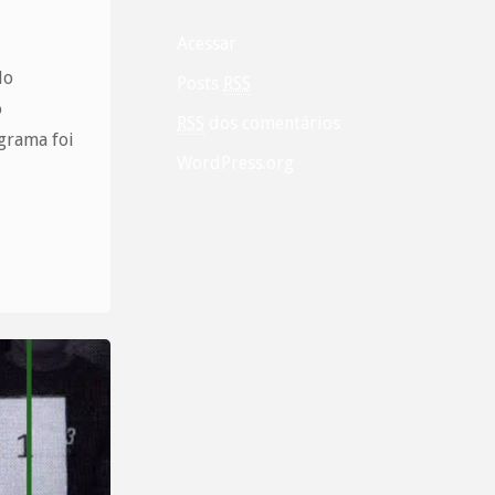
Acessar
do
Posts
RSS
o
RSS
dos comentários
grama foi
WordPress.org