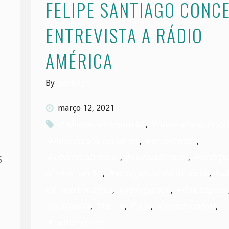
FELIPE SANTIAGO CONC
ENTREVISTA A RÁDIO
AMÉRICA
By
santiago
março 12, 2021
#advocacia criminal bh
,
#Advocacia estrategi
#Advocacia Minas Gerais
,
#advocaciabh
,
#advocaciacriminal
,
#advocaciapenal
,
#advoga
S
criminal em BH
,
#advogado criminalista bh
,
#ad
em belo horizonte
,
#advogadobh
,
#direitopenal
#entrevista
,
#fachin
,
#lula
,
#processopenal
,
#radioamérica