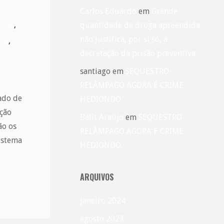
Carlos Eduardo
em
Grande
rdão
,
quantidade de droga apreendida
não justifica, por si só, a
rio
,
decretação da prisão preventiva
santiago
em
SEQUESTRO-
RELÂMPAGO AGORA É CRIME
ado de
HEDIONDO.
ação
Bélit Araújo
em
SEQUESTRO-
ão os
RELÂMPAGO AGORA É CRIME
istema
HEDIONDO.
ARQUIVOS
janeiro 2024
agosto 2023