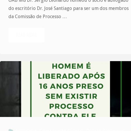
OAB MG Dr. Sérgio Leonardo nomeou o sócio e advogado
do escritório Dr. José Santiago para ser um dos membros
da Comissão de Processo …
READ MORE
"Dr.
José
Santiago
é
nomeado
membro
da
Advocacia
,
Constituição Federal
,
Direito Processual