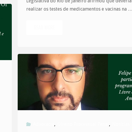
Legislativa do Rio de Janeiro afirmou que deveri
realizar os testes de medicamentos e vacinas na 
READ MORE
"Entenda
a
gravidade
da
fala
da
Xuxa"
Advocacia
,
Direito Processual Penal
,
Notícias