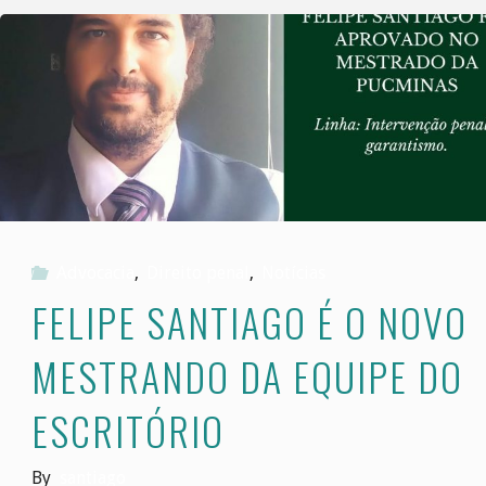
liberado
após
16
anos
preso
Advocacia
,
Direito penal
,
Notícias
sem
FELIPE SANTIAGO É O NOVO
existir
MESTRANDO DA EQUIPE DO
processo
ESCRITÓRIO
contra
By
santiago