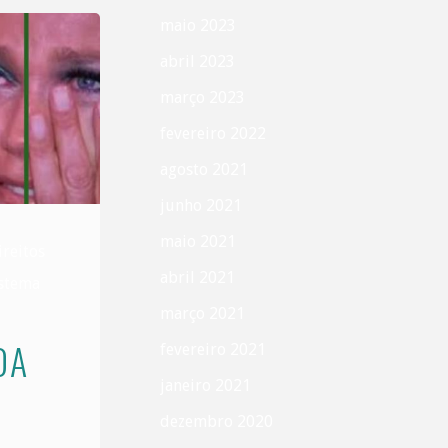
maio 2023
abril 2023
março 2023
fevereiro 2022
agosto 2021
junho 2021
maio 2021
ireitos
abril 2021
istema
março 2021
DA
fevereiro 2021
janeiro 2021
dezembro 2020