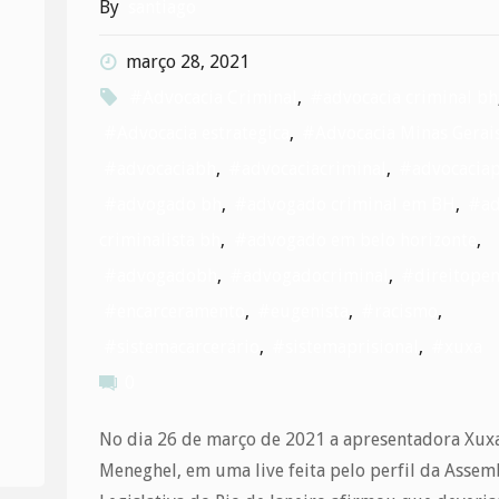
decisão
By
santiago
do
março 28, 2021
#Advocacia Criminal
,
#advocacia criminal bh
TJMG"
#Advocacia estrategica
,
#Advocacia Minas Gerai
#advocaciabh
,
#advocaciacriminal
,
#advocaciap
#advogado bh
,
#advogado criminal em BH
,
#ad
criminalista bh
,
#advogado em belo horizonte
,
#advogadobh
,
#advogadocriminal
,
#direitopen
#encarceramento
,
#eugenista
,
#racismo
,
.
#sistemacarcerário
,
#sistemaprisional
,
#xuxa
0
No dia 26 de março de 2021 a apresentadora Xux
Meneghel, em uma live feita pelo perfil da Assem