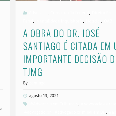
Advocacia
,
Constituição Federal
,
Direito Proc
Penal
,
Mentalidade Inquisitória
,
Notícias
,
OAB
A OBRA DO DR. JOSÉ
SANTIAGO É CITADA EM
IMPORTANTE DECISÃO 
TJMG
By
santiago
agosto 13, 2021
#Advocacia em Tribunais
,
#Advocacia estrate
da
#advogado bh
,
#advogado criminal em BH
,
#ad