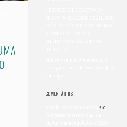
NECESSIDADE DE OITIVA DA
essual
VÍTIMA PARA CESSAR OS EFEITOS
DA MEDIDA PROTETIVA, MESMO
QUANDO EXCLUÍDA A
PUNIBILIDADE DO AGENTE
 UMA
INFRATOR
DO
Ministro Gilmar Mendes cita o
advogado sócio do escritório José
Santiago
COMENTÁRIOS
o poder do chá de sumiço
em
gica
,
Congresso Internacional da
vogado
Mentalidade Inquisitória 2020