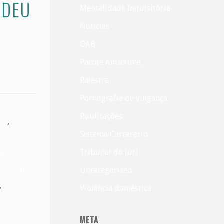
EDEU
Mentalidade Inquisitória
Notícias
OAB
Pacote Anticrime
Palestra
Pornografia de vingança
Publicações
ca
,
Sistema Carcerário
Tribunal do Júri
do
vogado
Uncategorized
,
Violência doméstica
META