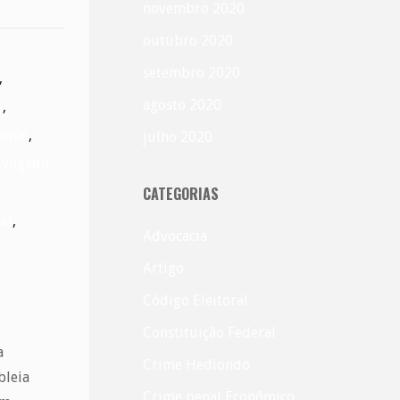
novembro 2020
outubro 2020
setembro 2020
,
agosto 2020
s
,
enal
,
julho 2020
vogado
CATEGORIAS
al
,
Advocacia
Artigo
Código Eleitoral
Constituição Federal
a
Crime Hediondo
bleia
Crime penal Econômico