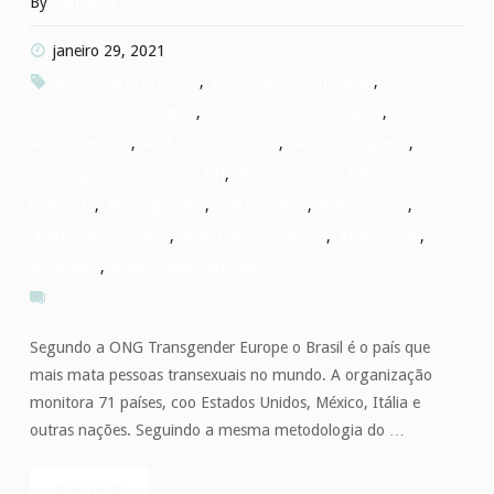
By
santiago
janeiro 29, 2021
#Advocacia Criminal
,
#advocacia criminal bh
,
#Advocacia estrategica
,
#Advocacia Minas Gerais
,
#advocaciabh
,
#advocaciacriminal
,
#advocaciapenal
,
#advogado criminal em BH
,
#advogado em belo
horizonte
,
#advogadobh
,
#direitopenal
,
#direitotrans
,
#direitotransgenero
,
#relatóriodaviolência
,
#transexual
,
#travestis
,
Adbvogado Criminal
0
Segundo a ONG Transgender Europe o Brasil é o país que
mais mata pessoas transexuais no mundo. A organização
monitora 71 países, coo Estados Unidos, México, Itália e
outras nações. Seguindo a mesma metodologia do …
READ MORE
"Brasil