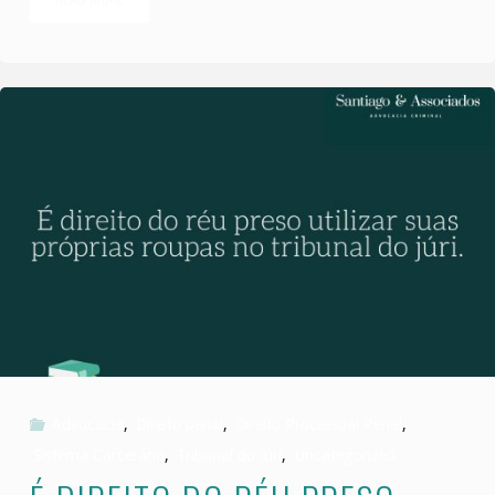
é
o
país
que
mais
mata
pessoas
transexuais"
Advocacia
,
Direito penal
,
Direito Processual Penal
,
Sistema Carcerário
,
Tribunal do Júri
,
Uncategorized