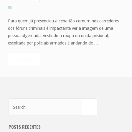
0
Para quem já presenciou a cena tão comum nos corredores
dos fóruns criminais é impactante ver a imagem de uma
pessoa algemada, vestindo a roupa da unida prisional,
escoltada por policiais armados e andando de …
READ MORE
"É
direito
do
réu
Search
SEARCH
for:
preso
utilizar
POSTS RECENTES