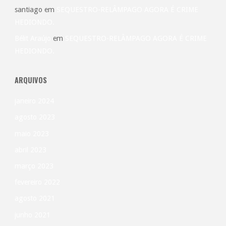
santiago
em
SEQUESTRO-RELÂMPAGO AGORA É CRIME
HEDIONDO.
Bélit Araújo
em
SEQUESTRO-RELÂMPAGO AGORA É CRIME
HEDIONDO.
ARQUIVOS
janeiro 2024
agosto 2023
maio 2023
abril 2023
março 2023
fevereiro 2022
agosto 2021
junho 2021