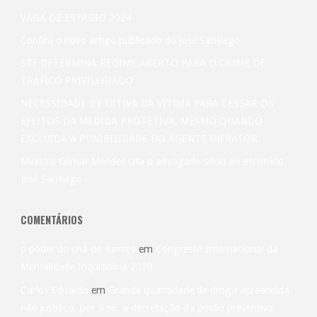
suas
VAGA DE ESTÁGIO 2024
próprias
Confira o novo artigo publicado do José Santiago
STF DETERMINA REGIME ABERTO PARA O CRIME DE
roupas
TRÁFICO PRIVILEGIADO
no
NECESSIDADE DE OITIVA DA VÍTIMA PARA CESSAR OS
EFEITOS DA MEDIDA PROTETIVA, MESMO QUANDO
Tribunal
EXCLUÍDA A PUNIBILIDADE DO AGENTE INFRATOR
do
Ministro Gilmar Mendes cita o advogado sócio do escritório
José Santiago
Júri."
COMENTÁRIOS
o poder do chá de sumiço
em
Congresso Internacional da
Mentalidade Inquisitória 2020
Carlos Eduardo
em
Grande quantidade de droga apreendida
não justifica, por si só, a decretação da prisão preventiva