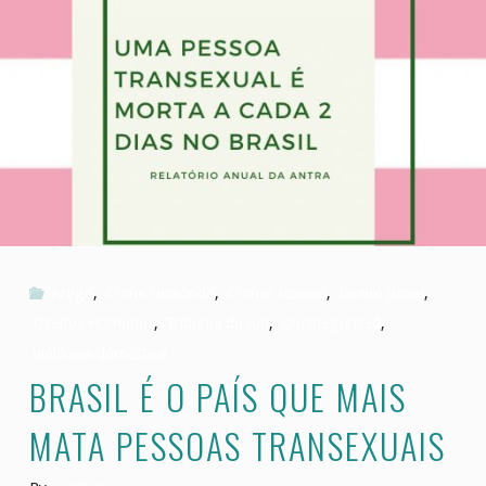
triplamente
qualificado"
Artigo
,
Crime Hediondo
,
Crimes sexuais
,
Direito penal
,
Direitos Humanos
,
Tribunal do Júri
,
Uncategorized
,
Violência doméstica
BRASIL É O PAÍS QUE MAIS
MATA PESSOAS TRANSEXUAIS