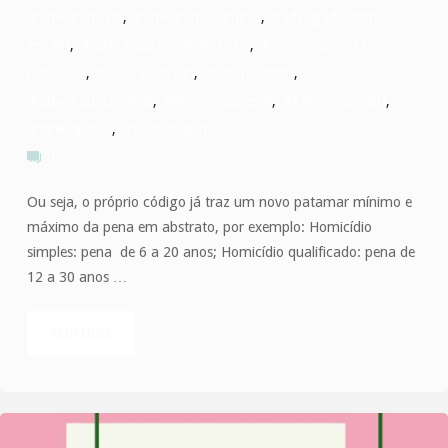
#advogado bh
,
#advogado criminal
,
#advogado criminal
em BH
,
#advogado criminalista bh
,
#advogado em belo
horizonte
,
#advogado Júri
,
#advogadobh
,
#advogadocriminal
,
#Advogadopenal
,
#Advogados BH
,
#direitopenal
,
#teoriadapena
0
Ou seja, o próprio código já traz um novo patamar mínimo e
máximo da pena em abstrato, por exemplo: Homicídio
simples: pena de 6 a 20 anos; Homicídio qualificado: pena de
12 a 30 anos …
READ MORE
"Não
existe
homicídio