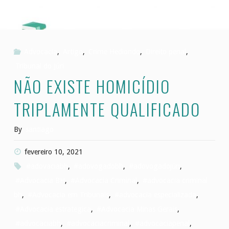
Advocacia
,
Artigo
,
Crime Hediondo
,
Direito penal
,
Tribunal do Júri
NÃO EXISTE HOMICÍDIO
TRIPLAMENTE QUALIFICADO
By
santiago
fevereiro 10, 2021
#adovaciabh
,
#adovogadobh
,
#adovogadojúri
,
#Advocacia BH
,
#Advocacia Criminal
,
#advocacia criminal
bh
,
#Advocacia em Tribunais
,
#advocacia especializada
,
#Advocacia estrategica
,
#Advocacia Minas Gerais
,
#advocaciabh
,
#advocaciacriminal
,
#advocaciapenal
,