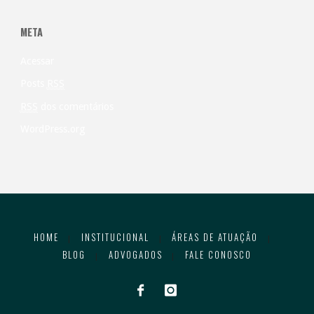
META
Acessar
Posts
RSS
RSS
dos comentários
WordPress.org
HOME
INSTITUCIONAL
ÁREAS DE ATUAÇÃO
|
|
|
BLOG
ADVOGADOS
FALE CONOSCO
|
|