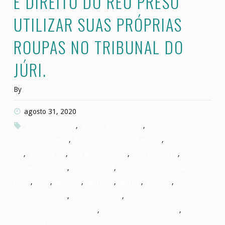
É DIREITO DO RÉU PRESO
UTILIZAR SUAS PRÓPRIAS
ROUPAS NO TRIBUNAL DO
JÚRI.
By
santiago
agosto 31, 2020
#adovogadojúri
,
#advocaciacriminal
,
#advocaciapenal
,
#advogado criminal em BH
,
#advogado
Júri
,
#defesa júri
,
#direito de defesa
,
#Direito Penal
,
#direitodedefesa
,
#direitopenal
,
#especializado em direito
penal
,
#júri
,
#júri BH
,
#júri MG
,
#juribh
,
#júrimg
,
#Processo Penal
,
#processopenal
,
#processopenalacusatório
,
#Processopenalaplicado
,
#Tribunal do Júri
,
#tribunaldojúri