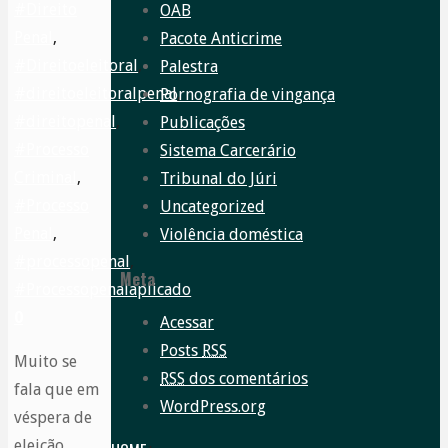
#Direito
OAB
Penal
,
Pacote Anticrime
#Direitoeleitoral
,
Palestra
#direitoeleitoralpenal
,
Pornografia de vingança
#direitopenal
,
Publicações
#Processo
Sistema Carcerário
Criminal
,
Tribunal do Júri
#Processo
Uncategorized
Penal
,
Violência doméstica
#processopenal
,
Meta
#Processopenalaplicado
0
Acessar
Posts
RSS
Muito se
RSS
dos comentários
fala que em
WordPress.org
véspera de
eleição