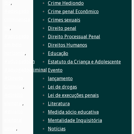
BH
,
Crime Hediondo
#advogado
Crime penal Econômico
criminalista
Crimes sexuais
bh
,
Direito penal
#advogado
Direito Processual Penal
em belo
Direitos Humanos
horizonte
,
Educação
#advogadobh
,
Estatuto da Criança e Adolescente
#advogadocriminal
,
Evento
#Direito
lançamento
Criminal
,
Lei de drogas
#direito
Lei de execuções penais
eleitoral
,
Literatura
#direito
Medida sócio educativa
eleitoral
Mentalidade Inquisitória
penal
,
Notícias