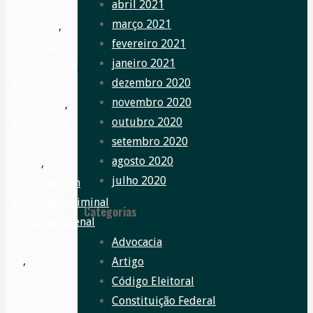
abril 2021
em
março 2021
Tribunais
,
fevereiro 2021
#advocacia
janeiro 2021
especializada
,
dezembro 2020
#Advocacia
novembro 2020
estrategica
,
outubro 2020
#Advocacia
setembro 2020
Minas
agosto 2020
Gerais
,
julho 2020
#advocaciabh
,
#advocaciacriminal
,
Categorias
#advocaciapenal
,
#advogado
Advocacia
bh
,
Artigo
#advogado
Código Eleitoral
criminal em
Constituição Federal