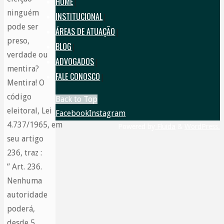
HOME
|
ninguém
INSTITUCIONAL
|
pode ser
ÁREAS DE ATUAÇÃO
|
preso,
BLOG
|
verdade ou
ADVOGADOS
|
mentira?
FALE CONOSCO
|
Mentira! O
código
Back to Top
eleitoral, Lei
Facebook
Instagram
4.737/1965, em
Powered by
Fluida
&
WordPress.
seu artigo
236, traz :
” Art. 236.
Nenhuma
autoridade
poderá,
desde 5