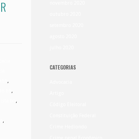
IR
novembro 2020
outubro 2020
setembro 2020
agosto 2020
julho 2020
cacia
CATEGORIAS
ia
abh
,
Advocacia
do bh
,
Artigo
ista bh
,
Código Eleitoral
Constituição Federal
ão
,
Crime Hediondo
Crime penal Econômico