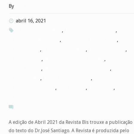
By
santiago
abril 16, 2021
#Advocacia Criminal
,
#advocacia criminal bh
,
#Advocacia estrategica
,
#Advocacia Minas Gerais
,
#advocaciabh
,
#advocaciacriminal
,
#advocaciapenal
,
#advogado bh
,
#advogado criminal em BH
,
#advogado
criminalista bh
,
#advogado em belo horizonte
,
#advogadobh
,
#constituição Federal
,
#constituiçãofederal
,
#publicação
,
#pucminas
,
#SINEPMG
0
A edição de Abril 2021 da Revista Bis trouxe a publicação
do texto do Dr.José Santiago. A Revista é produzida pelo