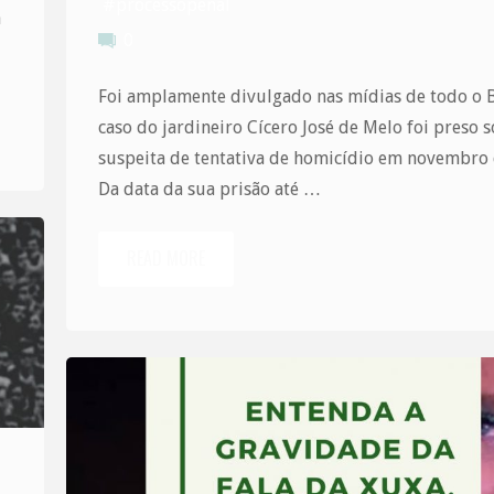
#processopenal
a
0
Foi amplamente divulgado nas mídias de todo o B
caso do jardineiro Cícero José de Melo foi preso 
suspeita de tentativa de homicídio em novembro 
Da data da sua prisão até …
READ MORE
"Homem
é
liberado
após
16