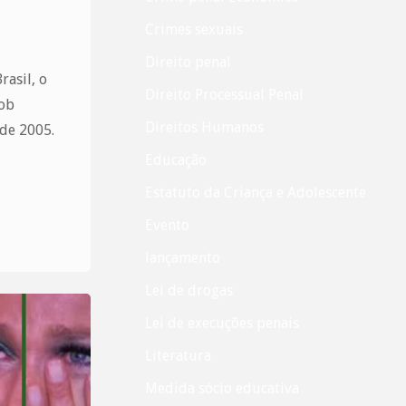
Crimes sexuais
Direito penal
rasil, o
Direito Processual Penal
sob
Direitos Humanos
de 2005.
Educação
Estatuto da Criança e Adolescente
Evento
lançamento
Lei de drogas
Lei de execuções penais
Literatura
Medida sócio educativa