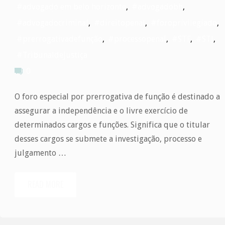
#advogado em belo horizonte
,
#advogadobh
,
#advogadocriminal
,
#direitopenal
,
#foroprivilegiado
,
#prerrogativadefunção
,
#processopenal
,
#STF
,
#STJ
,
#Tribunaldejustiça
0
O foro especial por prerrogativa de função é destinado a
assegurar a independência e o livre exercício de
determinados cargos e funções. Significa que o titular
desses cargos se submete a investigação, processo e
julgamento …
READ MORE
"O
foro