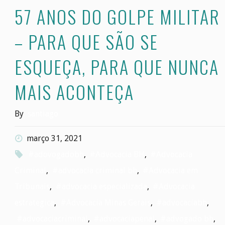
57 ANOS DO GOLPE MILITAR
Bis"
– PARA QUE SÃO SE
ESQUEÇA, PARA QUE NUNCA
MAIS ACONTEÇA
By
santiago
março 31, 2021
#adovogadobh
,
#Advocacia BH
,
#Advocacia
Criminal
,
#advocacia criminal bh
,
#Advocacia em
Tribunais
,
#advocacia especializada
,
#Advocacia
estrategica
,
#Advocacia Minas Gerais
,
#advocaciabh
,
#advocaciacriminal
,
#advocaciapenal
,
#advogado bh
,