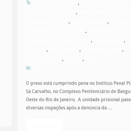
#Advocacia Criminal
,
#advocacia criminal bh
#Advocacia estrategica
,
#Advocacia Minas Gerai
#advocaciacriminal
,
#advocaciapenal
,
#advoga
#advogado criminal em BH
,
#advogado criminal
#advogado em belo horizonte
,
#advogadobh
,
#
#decisão
,
#direitopenal
,
#direitoshumanos
,
#Jurisprudência
,
#prisão
,
#STJ
0
O preso está cumprindo pena no Instituo Penal Pl
Sá Carvalho, no Complexo Penitenciário de Bangu
Oeste do Rio de Janeiro. A unidade prisional pas
diversas inspeções após a denúncia da …
READ MORE
"STJ