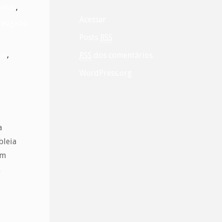
enal
,
Acessar
vogado
Posts
RSS
al
,
RSS
dos comentários
WordPress.org
a
bleia
am
…