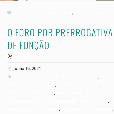
Advocacia
,
Constituição Federal
,
Direito Processual
Penal
O FORO POR PRERROGATIVA
DE FUNÇÃO
By
santiago
junho 16, 2021
#Advocacia Criminal
,
#advocacia criminal bh
,
#Advocacia em Tribunais
,
#Advocacia estrategica
,
#Advocacia Minas Gerais
,
#advocaciabh
,
#advocaciacriminal
,
#advocaciapenal
,
#advogado bh
,
#advogado criminal em BH
,
#advogado criminalista bh
,