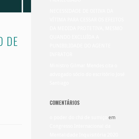
NECESSIDADE DE OITIVA DA
VÍTIMA PARA CESSAR OS EFEITOS
DA MEDIDA PROTETIVA, MESMO
O DE
QUANDO EXCLUÍDA A
PUNIBILIDADE DO AGENTE
INFRATOR
Ministro Gilmar Mendes cita o
advogado sócio do escritório José
Santiago
COMENTÁRIOS
o poder do chá de sumiço
em
Congresso Internacional da
Mentalidade Inquisitória 2020