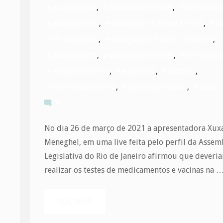
#advocaciabh
,
#advocaciacriminal
,
#advocaciap
#advogado bh
,
#advogado criminal em BH
,
#ad
criminalista bh
,
#advogado em belo horizonte
,
#advogadobh
,
#advogadocriminal
,
#direitopen
#encarceramento
,
#eugenista
,
#racismo
,
#sistemacarcerário
,
#sistemaprisional
,
#xuxa
0
No dia 26 de março de 2021 a apresentadora Xux
Meneghel, em uma live feita pelo perfil da Assem
Legislativa do Rio de Janeiro afirmou que deveri
realizar os testes de medicamentos e vacinas na 
READ MORE
"Entenda