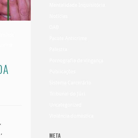
Mentalidade Inquisitória
Notícias
OAB
ireitos
Pacote Anticrime
istema
Palestra
Pornografia de vingança
DA
Publicações
Sistema Carcerário
Tribunal do Júri
Uncategorized
Violência doméstica
,
s
,
META