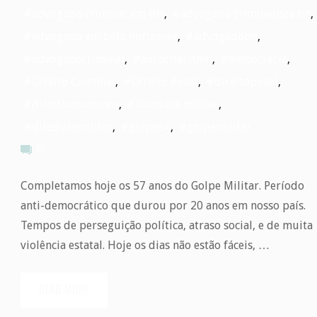
#advogado criminal em BH
,
#advogado criminalista bh
,
#advogado em belo horizonte
,
#advogadobh
,
#advogadocriminal
,
#autoritarismo
,
#democracia
,
#Direito Criminal
,
#Direito Penal
,
#direitopenal
,
#direitoshumanos
,
#ditadura militar
,
#ditaduramilitar
,
#golpe64
,
#golpemilitar
0
Completamos hoje os 57 anos do Golpe Militar. Período
anti-democrático que durou por 20 anos em nosso país.
Tempos de perseguição política, atraso social, e de muita
violência estatal. Hoje os dias não estão fáceis, …
READ MORE
"57