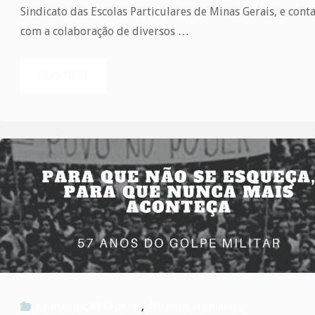
Sindicato das Escolas Particulares de Minas Gerais, e cont
com a colaboração de diversos …
READ MORE
"Confira
o
texto
do
Dr.José
Santiago
na
Constituição Federal
,
Direitos Humanos
Revista