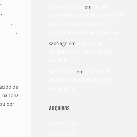
,
Carlos Eduardo
em
Grande
s
,
quantidade de droga apreendida
do bh
,
não justifica, por si só, a
ista bh
,
decretação da prisão preventiva
CIDH
,
santiago
em
SEQUESTRO-
RELÂMPAGO AGORA É CRIME
HEDIONDO.
Bélit Araújo
em
SEQUESTRO-
RELÂMPAGO AGORA É CRIME
ácido de
HEDIONDO.
, na zona
sou por
ARQUIVOS
janeiro 2024
agosto 2023