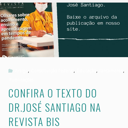
por
prerrogativa
de
função"
Artigo
,
Constituição Federal
,
Educação
,
lançamento
,
Publicações
CONFIRA O TEXTO DO
DR.JOSÉ SANTIAGO NA
REVISTA BIS