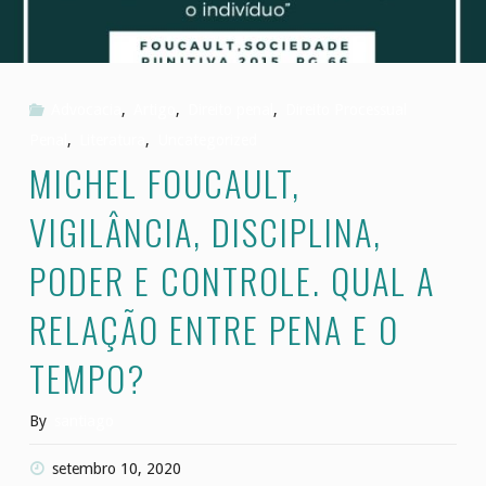
Advocacia
,
Artigo
,
Direito penal
,
Direito Processual
Penal
,
Literatura
,
Uncategorized
MICHEL FOUCAULT,
VIGILÂNCIA, DISCIPLINA,
PODER E CONTROLE. QUAL A
RELAÇÃO ENTRE PENA E O
TEMPO?
By
santiago
setembro 10, 2020