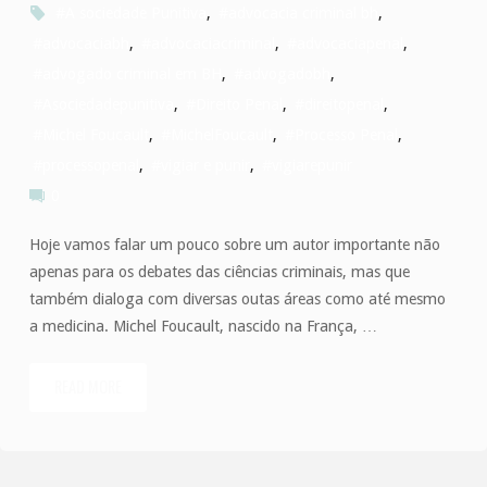
#A sociedade Punitiva
,
#advocacia criminal bh
,
#advocaciabh
,
#advocaciacriminal
,
#advocaciapenal
,
#advogado criminal em BH
,
#advogadobh
,
#Asociedadepunitiva
,
#Direito Penal
,
#direitopenal
,
#Michel Foucault
,
#MichelFoucault
,
#Processo Penal
,
#processopenal
,
#vigiar e punir
,
#vigiarepunir
0
Hoje vamos falar um pouco sobre um autor importante não
apenas para os debates das ciências criminais, mas que
também dialoga com diversas outas áreas como até mesmo
a medicina. Michel Foucault, nascido na França, …
READ MORE
"Michel
Foucault,
vigilância,