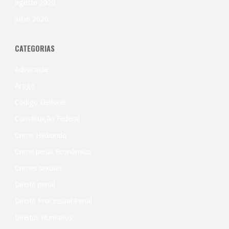
agosto 2020
julho 2020
CATEGORIAS
Advocacia
Artigo
Código Eleitoral
Constituição Federal
Crime Hediondo
Crime penal Econômico
Crimes sexuais
Direito penal
Direito Processual Penal
Direitos Humanos