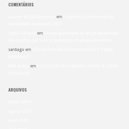
COMENTÁRIOS
o
o poder do chá de sumiço
em
Congresso Internacional da
tempo?"
Mentalidade Inquisitória 2020
Carlos Eduardo
em
Grande quantidade de droga apreendida
não justifica, por si só, a decretação da prisão preventiva
santiago
em
SEQUESTRO-RELÂMPAGO AGORA É CRIME
HEDIONDO.
Bélit Araújo
em
SEQUESTRO-RELÂMPAGO AGORA É CRIME
HEDIONDO.
ARQUIVOS
janeiro 2024
agosto 2023
maio 2023