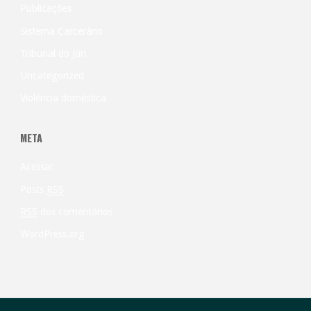
Publicações
Sistema Carcerário
Tribunal do Júri
Uncategorized
Violência doméstica
META
Acessar
Posts
RSS
RSS
dos comentários
WordPress.org