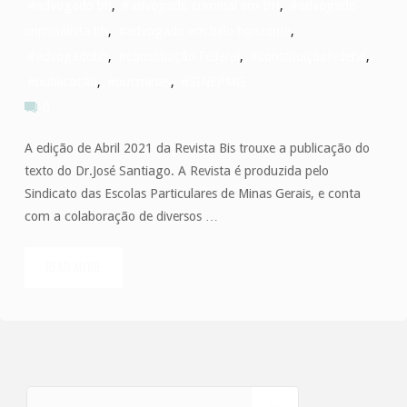
#advogado bh
,
#advogado criminal em BH
,
#advogado
criminalista bh
,
#advogado em belo horizonte
,
#advogadobh
,
#constituição Federal
,
#constituiçãofederal
,
#publicação
,
#pucminas
,
#SINEPMG
0
A edição de Abril 2021 da Revista Bis trouxe a publicação do
texto do Dr.José Santiago. A Revista é produzida pelo
Sindicato das Escolas Particulares de Minas Gerais, e conta
com a colaboração de diversos …
READ MORE
"Confira
o
texto
do
Search