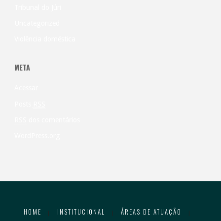
Tribunal do Júri
Uncategorized
Violência doméstica
META
Acessar
Posts
RSS
RSS
dos comentários
WordPress.org
HOME
INSTITUCIONAL
ÁREAS DE ATUAÇÃO
|
|
|