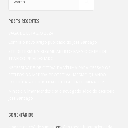
SEARCH
for:
Dr.José
Santiago
POSTS RECENTES
na
VAGA DE ESTÁGIO 2024
Revista
Confira o novo artigo publicado do José Santiago
STF DETERMINA REGIME ABERTO PARA O CRIME DE
Bis"
TRÁFICO PRIVILEGIADO
NECESSIDADE DE OITIVA DA VÍTIMA PARA CESSAR OS
EFEITOS DA MEDIDA PROTETIVA, MESMO QUANDO
EXCLUÍDA A PUNIBILIDADE DO AGENTE INFRATOR
Ministro Gilmar Mendes cita o advogado sócio do escritório
José Santiago
COMENTÁRIOS
o poder do chá de sumiço
em
Congresso Internacional da