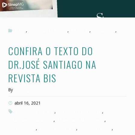
Artigo
,
Constituição Federal
,
Educação
,
lançamento
,
Publicações
CONFIRA O TEXTO DO
DR.JOSÉ SANTIAGO NA
REVISTA BIS
By
santiago
abril 16, 2021
#Advocacia Criminal
,
#advocacia criminal bh
,
#Advocacia estrategica
,
#Advocacia Minas Gerais
,
#advocaciabh
,
#advocaciacriminal
,
#advocaciapenal
,