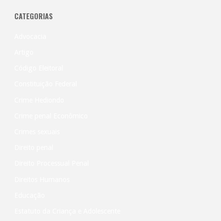
CATEGORIAS
Advocacia
Artigo
Código Eleitoral
Constituição Federal
Crime Hediondo
Crime penal Econômico
Crimes sexuais
Direito penal
Direito Processual Penal
Direitos Humanos
Educação
Estatuto da Criança e Adolescente