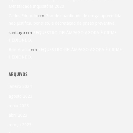
Mentalidade Inquisitória 2020
Carlos Eduardo
em
Grande quantidade de droga apreendida
não justifica, por si só, a decretação da prisão preventiva
santiago
em
SEQUESTRO-RELÂMPAGO AGORA É CRIME
HEDIONDO.
Bélit Araújo
em
SEQUESTRO-RELÂMPAGO AGORA É CRIME
HEDIONDO.
ARQUIVOS
janeiro 2024
agosto 2023
maio 2023
abril 2023
março 2023