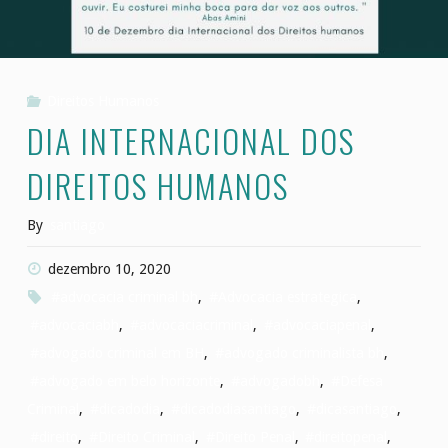
Direitos Humanos
DIA INTERNACIONAL DOS
DIREITOS HUMANOS
By
santiago
dezembro 10, 2020
#advocacia criminal bh
,
#Advocacia estrategica
,
#advocaciabh
,
#advocaciacriminal
,
#advocaciapenal
,
#advogado criminal em BH
,
#advogado criminalista bh
,
#advogado em belo horizonte
,
#advogadobh
,
#Defesa
Criminal
,
#dicadodia
,
#dicadodiasantiago
,
#dicasantiago
,
#direito
,
#Direito Criminal
,
#Direito Penal
,
#direitopenal
,