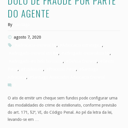
DOLO DE FRAUDE POR PARTE
DO AGENTE
By
santiago
agosto 7, 2020
#advocacia criminal bh
,
#Advocacia estrategica
,
#advogado criminal em BH
,
#advogado criminalista bh
,
#advogado em belo horizonte
,
#Defesa Criminal
,
#Direito
Penal
,
#Estelionato
,
#Processo Penal
,
#Santiago
Advocacia
,
#Santiago Associados Advocacia Criminal
0
O ato de emitir um cheque sem fundos pode configurar uma
das modalidades do crime de estelionato, conforme previsão
do art. 171, §2º, VI, do Código Penal. Ao pé da letra da lei,
levando-se em …