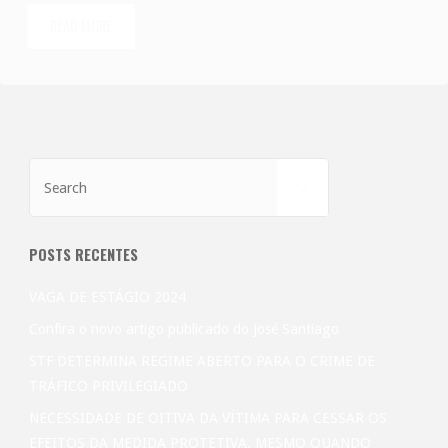
READ MORE
"A
configuração
do
crime
Search
SEARCH
for:
de
estelionato
POSTS RECENTES
na
VAGA DE ESTÁGIO 2024
modalidade
Confira o novo artigo publicado do José Santiago
STF DETERMINA REGIME ABERTO PARA O CRIME DE
de
TRÁFICO PRIVILEGIADO
emissão
NECESSIDADE DE OITIVA DA VÍTIMA PARA CESSAR OS
EFEITOS DA MEDIDA PROTETIVA, MESMO QUANDO