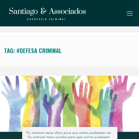
Skip
to
S
content
A
N
T
I
A
G
O
A
TAG: #DEFESA CRIMINAL
S
S
O
C
I
A
D
O
S