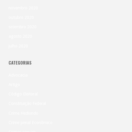
novembro 2020
outubro 2020
setembro 2020
agosto 2020
julho 2020
CATEGORIAS
Advocacia
Artigo
Código Eleitoral
Constituição Federal
Crime Hediondo
Crime penal Econômico
Crimes sexuais